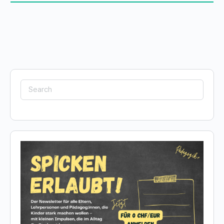
Search
for: