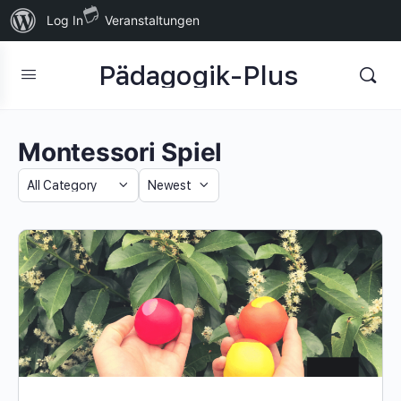
Über
Log In
Veranstaltungen
WordPress
Pädagogik-Plus
Montessori Spiel
Category
Sort
by