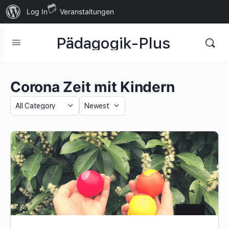
Über
Log In
Veranstaltungen
WordPress
Pädagogik-Plus
Corona Zeit mit Kindern
Category
Sort
by