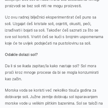
proizvodi se bez soli niti ne mogu proizvesti.
Uz ovu radnoj bilježnici eksperimentirat ćeš puno sa
soli. Uzgajat ćeš kristale soli, osjetiti, okusiti, peći,
izrađivati i bojati sa soli. Također ćeš saznati za što se
sve sol koristi. Vratit ćeš se kući s brojnim uspomenama
koje će te uvijek podsjećati na pustolovinu sa soli.
Odakle dolazi sol?
Da li si se ikada zapitao/la kako nastaje sol? Sol mora
proći kroz mnoge procese da bi se mogla konzumirati
kao začin.
Morska voda se koristi već nekoliko tisuća godina za
dobivanje soli. Južne zemlje dobivaju sol isparavanjem
morske vode u velikim plitkim bazenima. Sol se taloži na