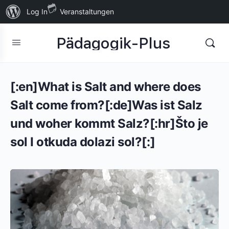
Über
Log In
Veranstaltungen
WordPress
Pädagogik-Plus
[:en]What is Salt and where does
Salt come from?[:de]Was ist Salz
und woher kommt Salz?[:hr]Što je
sol I otkuda dolazi sol?[:]