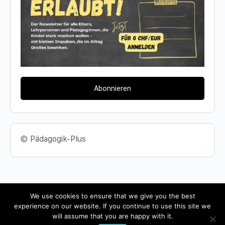
Abonnieren
© Pädagogik-Plus
We use cookies to ensure that we give you the best
experience on our website. If you continue to use this site we
© 2026 - Pädagogik-Plus
will assume that you are happy with it.
Datenschutz
Impressum