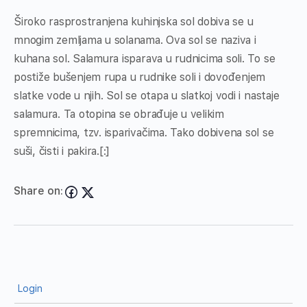
Široko rasprostranjena kuhinjska sol dobiva se u
mnogim zemljama u solanama. Ova sol se naziva i
kuhana sol. Salamura isparava u rudnicima soli. To se
postiže bušenjem rupa u rudnike soli i dovođenjem
slatke vode u njih. Sol se otapa u slatkoj vodi i nastaje
salamura. Ta otopina se obrađuje u velikim
spremnicima, tzv. isparivačima. Tako dobivena sol se
suši, čisti i pakira.[:]
Share on:
Login