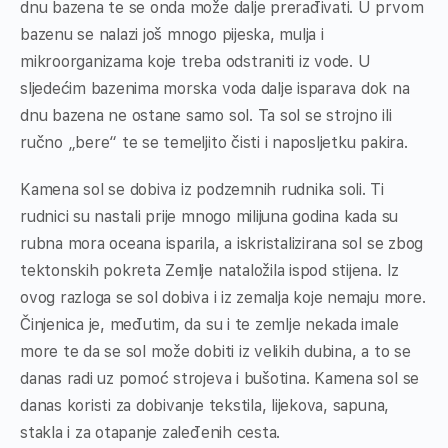
dnu bazena te se onda može dalje prerađivati. U prvom
bazenu se nalazi još mnogo pijeska, mulja i
mikroorganizama koje treba odstraniti iz vode. U
sljedećim bazenima morska voda dalje isparava dok na
dnu bazena ne ostane samo sol. Ta sol se strojno ili
ručno „bere“ te se temeljito čisti i naposljetku pakira.
Kamena sol se dobiva iz podzemnih rudnika soli. Ti
rudnici su nastali prije mnogo milijuna godina kada su
rubna mora oceana isparila, a iskristalizirana sol se zbog
tektonskih pokreta Zemlje nataložila ispod stijena. Iz
ovog razloga se sol dobiva i iz zemalja koje nemaju more.
Činjenica je, međutim, da su i te zemlje nekada imale
more te da se sol može dobiti iz velikih dubina, a to se
danas radi uz pomoć strojeva i bušotina. Kamena sol se
danas koristi za dobivanje tekstila, lijekova, sapuna,
stakla i za otapanje zaleđenih cesta.