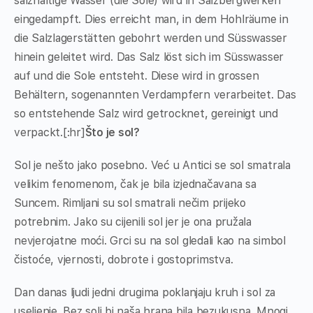
salzhaltige Wasser (die Sole) wird in Salzbergwerken
eingedampft. Dies erreicht man, in dem Hohlräume in
die Salzlagerstätten gebohrt werden und Süsswasser
hinein geleitet wird. Das Salz löst sich im Süsswasser
auf und die Sole entsteht. Diese wird in grossen
Behältern, sogenannten Verdampfern verarbeitet. Das
so entstehende Salz wird getrocknet, gereinigt und
verpackt.[:hr]
Što je sol?
Sol je nešto jako posebno. Već u Antici se sol smatrala
velikim fenomenom, čak je bila izjednačavana sa
Suncem. Rimljani su sol smatrali nečim prijeko
potrebnim. Jako su cijenili sol jer je ona pružala
nevjerojatne moći. Grci su na sol gledali kao na simbol
čistoće, vjernosti, dobrote i gostoprimstva.
Dan danas ljudi jedni drugima poklanjaju kruh i sol za
useljenje. Bez soli bi naša hrana bila bezukusna. Mnogi