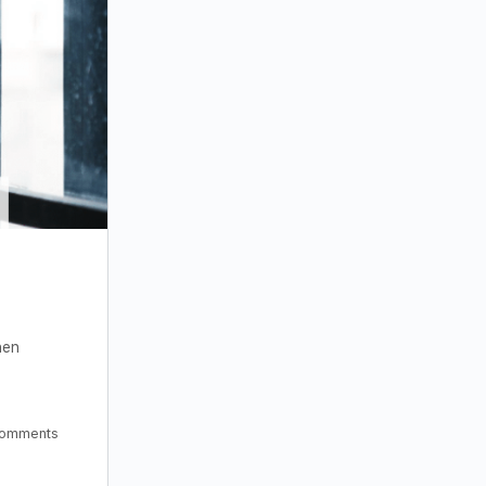
hen
omments