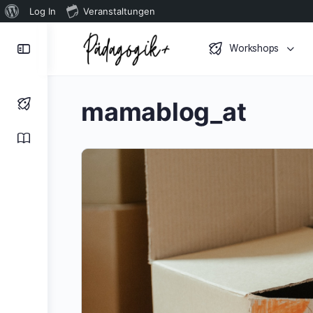
Über
Log In
Veranstaltungen
WordPress
Toggle
Workshops
Side
Panel
mamablog_at