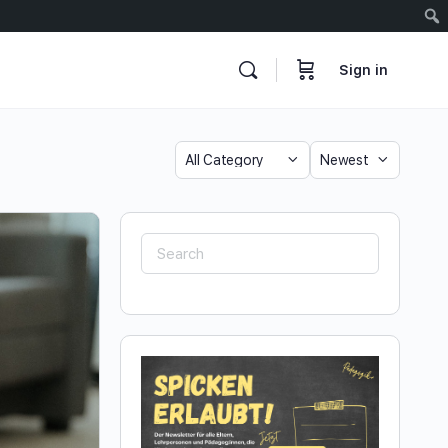
Sign in
Category
Sort
by
Search
for: