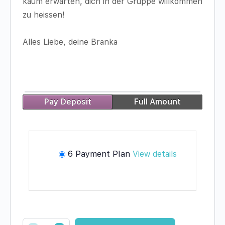
kaum erwarten, dich in der Gruppe willkommen
zu heissen!
Alles Liebe, deine Branka
Pay Deposit
Full Amount
6 Payment Plan
View details
Selbstbild