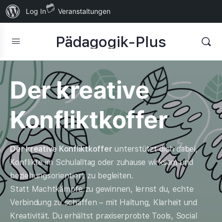
Über
Log In
Veranstaltungen
WordPress
Pädagogik-Plus
Der kreative
Konfliktkoffer
Der kreative Konfliktkoffer
unterstützt dich dabei,
Konflikte im Schulalltag oder zuhause wirksam und
beziehungsorientiert zu begleiten.
Statt Machtkämpfe zu gewinnen, lernst du, echte
Verbindung zu schaffen – mit Haltung, Klarheit und
Kreativität. Du erhältst praxiserprobte Tools, Social