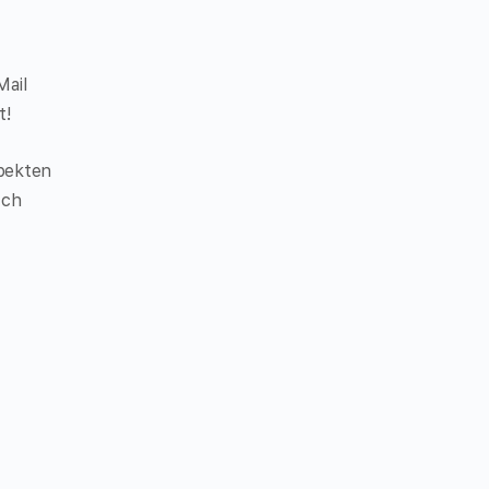
Mail
t!
spekten
Ich