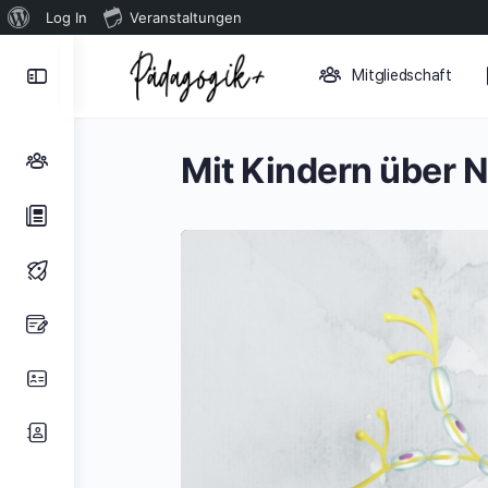
Über
Log In
Veranstaltungen
WordPress
Toggle
Mitgliedschaft
Side
Panel
Mit Kindern über 