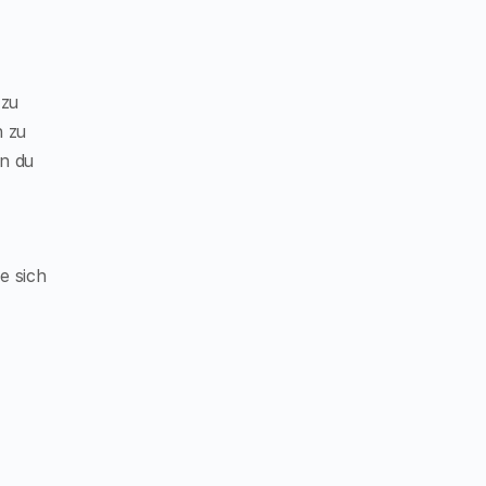
 zu
h zu
nn du
e sich