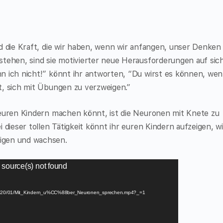
d die Kraft, die wir haben, wenn wir anfangen, unser Denken
tehen, sind sie motivierter neue Herausforderungen auf sic
n ich nicht!” könnt ihr antworten, “Du wirst es können, we
t, sich mit Übungen zu verzweigen.”
 euren Kindern machen könnt, ist die Neuronen mit Knete zu
 dieser tollen Tätigkeit könnt ihr euren Kindern aufzeigen, wi
igen und wachsen.
 source(s) not found
oads/2020/01/Mit_Kindern_u%CC%88ber_Neuronen_sprechen.mp4?_=1