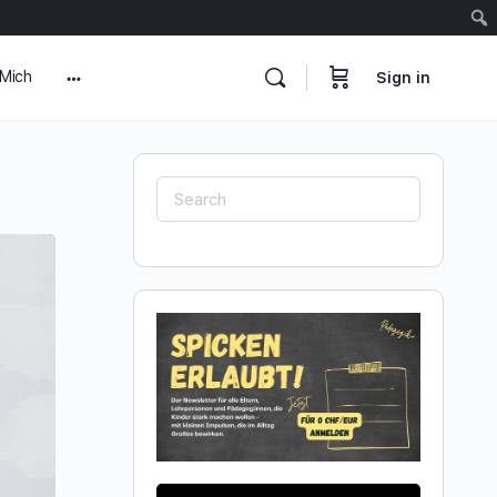
 Mich
Sign in
More
options
Search
for: