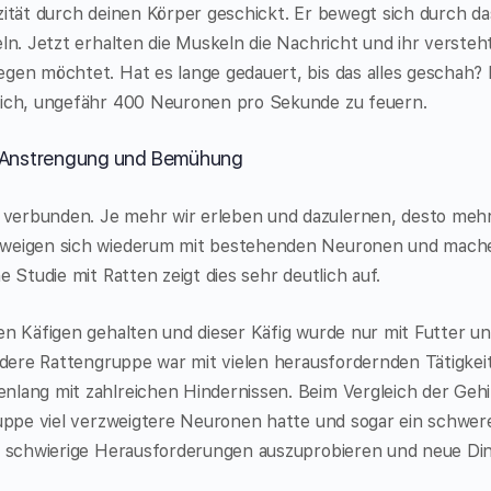
zität durch deinen Körper geschickt. Er bewegt sich durch da
ln. Jetzt erhalten die Muskeln die Nachricht und ihr versteh
gen möchtet. Hat es lange gedauert, bis das alles geschah? 
lich, ungefähr 400 Neuronen pro Sekunde zu feuern.
r Anstrengung und Bemühung
verbunden. Je mehr wir erleben und dazulernen, desto meh
rzweigen sich wiederum mit bestehenden Neuronen und mach
e Studie mit Ratten zeigt dies sehr deutlich auf.
en Käfigen gehalten und dieser Käfig wurde nur mit Futter u
andere Rattengruppe war mit vielen herausfordernden Tätigkei
nlang mit zahlreichen Hindernissen. Beim Vergleich der Geh
ruppe viel verzweigtere Neuronen hatte und sogar ein schwer
re schwierige Herausforderungen auszuprobieren und neue Di