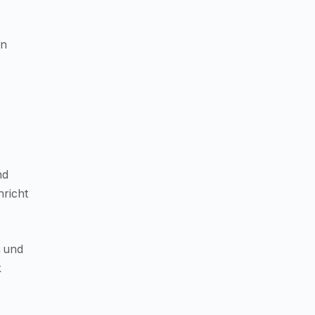
in
nd
hricht
n und
k