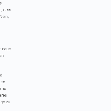
s
t, dass
Nein,
r neue
en
nd
ten
irne
eres
nge zu