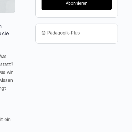
Abonnieren
m
© Pädagogik-Plus
 sie
Was
 statt?
as wir
 wissen
ngt
t ein