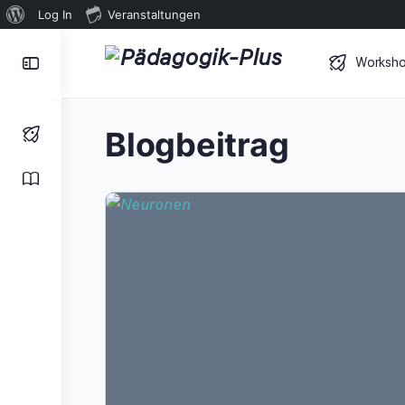
Über
Log In
Veranstaltungen
WordPress
Toggle
Worksh
Side
Panel
Blogbeitrag