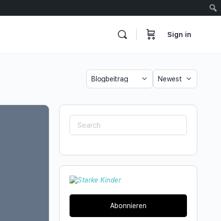
Sign in
Category
Sort
by
Search
for:
Abonnieren