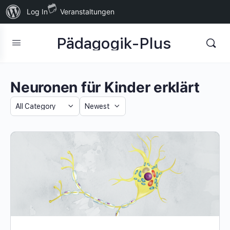
Über
Log In
Veranstaltungen
WordPress
Pädagogik-Plus
Neuronen für Kinder erklärt
Category
Sort
by