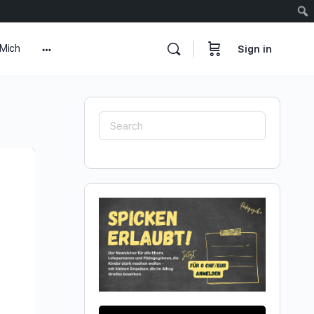
 Mich
Sign in
More
options
Search
for: