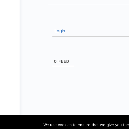
Login
0
FEED
© 2026 - Pädagogik-Plus
Datenschutz
We use cookies to ensure that we give you the 