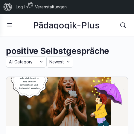
Über
Log In
Veranstaltungen
WordPress
Pädagogik-Plus
positive Selbstgespräche
Category
Sort
by