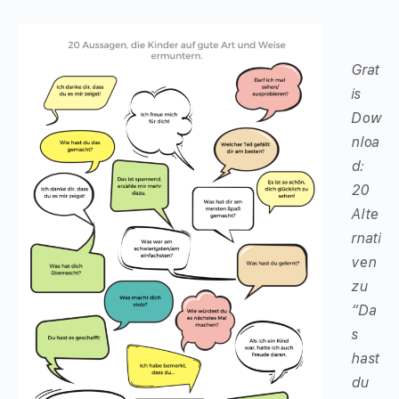
Grat
is
Dow
nloa
d:
20
Alte
rnati
ven
zu
“Da
s
hast
du