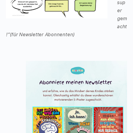
sup
er
gem
acht
!”(für Newsletter Abonnenten)