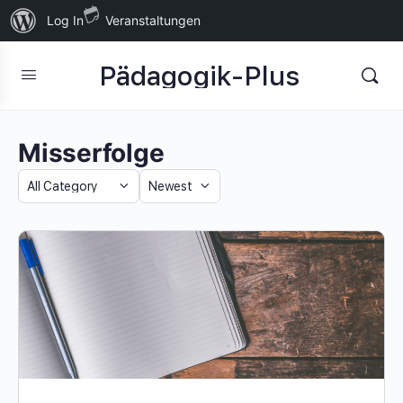
Über
Log In
Veranstaltungen
WordPress
Pädagogik-Plus
Misserfolge
Category
Sort
by