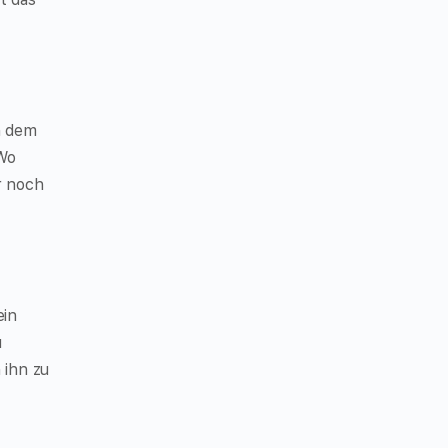
h dem
 Wo
r noch
ein
u
 ihn zu