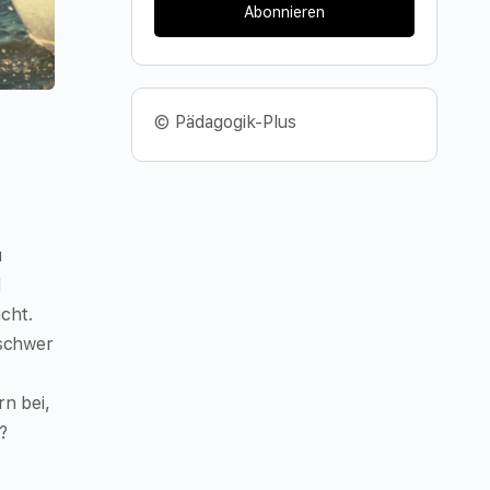
Abonnieren
© Pädagogik-Plus
u
d
cht.
 schwer
rn bei,
?