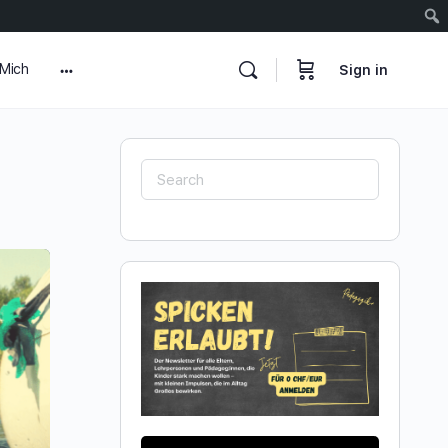
 Mich
Sign in
More
options
Search
for: