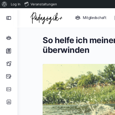
Über
Log In
Veranstaltungen
WordPress
Toggle
Mitgliedschaft
Side
Panel
So helfe ich meine
überwinden