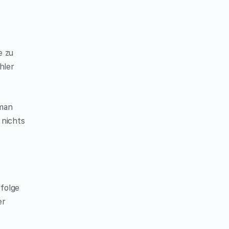
e zu
hler
 man
 nichts
rfolge
er