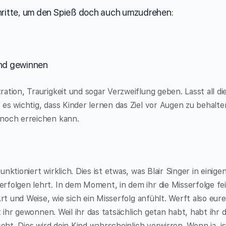
chritte, um den Spieß doch auch umzudrehen:
and gewinnen
tion, Traurigkeit und sogar Verzweiflung geben. Lasst all di
es wichtig, dass Kinder lernen das Ziel vor Augen zu behalt
noch erreichen kann.
ktioniert wirklich. Dies ist etwas, was Blair Singer in einige
folgen lehrt. In dem Moment, in dem ihr die Misserfolge fei
rt und Weise, wie sich ein Misserfolg anfühlt. Werft also eure
t ihr gewonnen. Weil ihr das tatsächlich getan habt, habt ihr d
eht. Dies wird dein Kind wahrscheinlich verwirren. Wenn ja, is