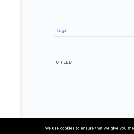
Login
0
FEED
© 2026 - Pädagogik-Plus
Datenschutz
We use cookies to ensure that we give you the 