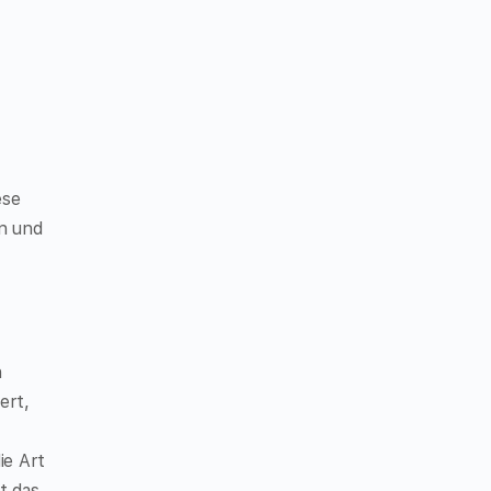
ese
en und
n
ert,
ie Art
t das