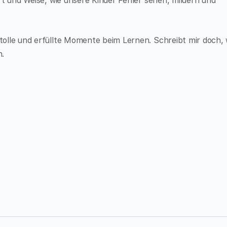
rt und Weise, wie unsere Kinder Fehler sehen, mildern und
olle und erfüllte Momente beim Lernen. Schreibt mir doch, 
n.