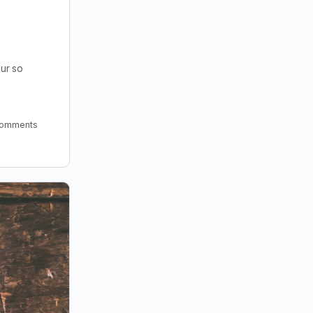
nur so
omments