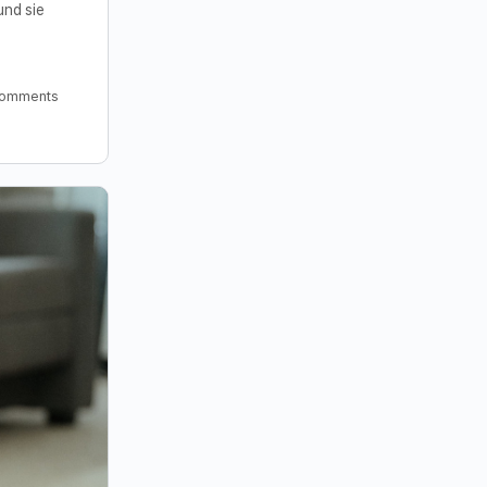
und sie
omments