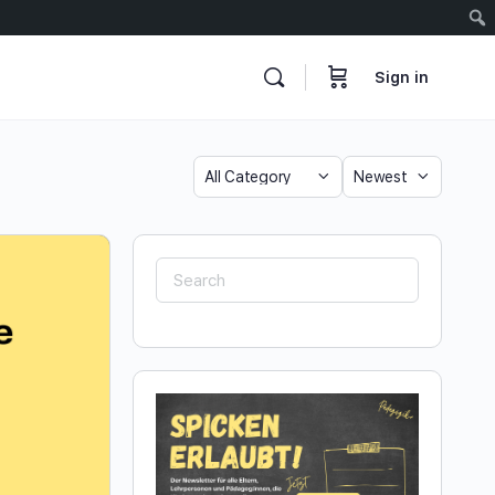
Sign in
Category
Sort
by
Search
for: