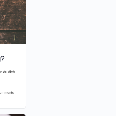
g?
nn du dich
omments