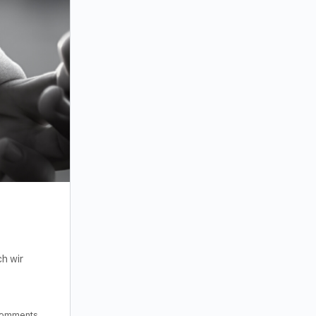
ch wir
omments