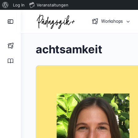
Über
Log In
Veranstaltungen
WordPress
Toggle
Workshops
Side
Panel
achtsamkeit