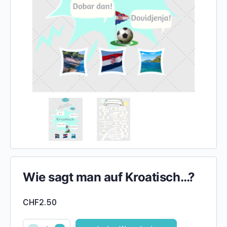
Wie sagt man auf Kroatisch…?
CHF
2.50
Wie