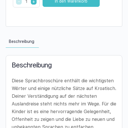
-
+
In den Warenkorb
sagt
man
auf
Kroatisch...?
quantity
Beschreibung
Beschreibung
Diese Sprachbroschüre enthält die wichtigsten
Wörter und einige nützliche Sätze auf Kroatisch.
Deiner Verständigung auf der nächsten
Auslandreise steht nichts mehr im Wege. Für die
Kinder ist es eine hervorragende Gelegenheit,
Offenheit zu zeigen und die Liebe zu neuen und
unbekannten Sprachen zu entfachen.