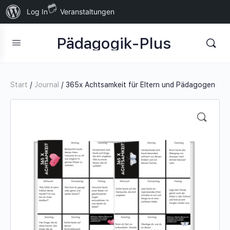
Über
Log In
Veranstaltungen
WordPress
Pädagogik-Plus
Start
/
Journal
/ 365x Achtsamkeit für Eltern und Pädagogen