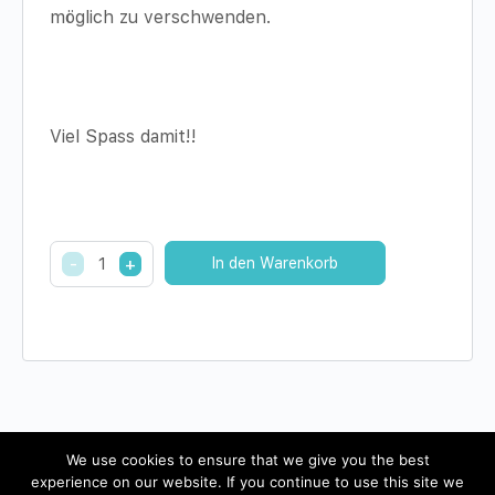
möglich zu verschwenden.
Viel Spass damit!!
365x
-
+
In den Warenkorb
Achtsamkeit
für
Eltern
und
Pädagogen
quantity
We use cookies to ensure that we give you the best
experience on our website. If you continue to use this site we
© 2026 - Pädagogik-Plus