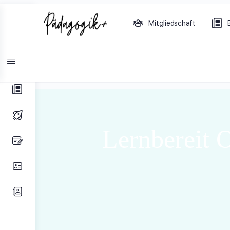
Toggle
Mitgliedschaft
Side
Panel
Lernbereit Online Kurs für
Lernbereit O