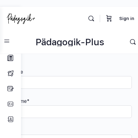
Toggle
Sign in
Side
Panel
Pädagogik-Plus
Hast du eine Frage?
Anrede
Vorname*
Name