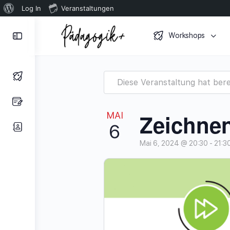
Über
Log In
Veranstaltungen
WordPress
Toggle
Workshops
Side
Panel
Diese Veranstaltung hat bere
Zeichnen
MAI
6
Mai 6, 2024 @ 20:30
-
21:3