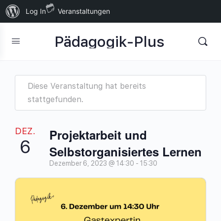
Über
Log In
Veranstaltungen
WordPress
Pädagogik-Plus
Diese Veranstaltung hat bereits
stattgefunden.
DEZ.
Projektarbeit und
6
Selbstorganisiertes Lernen
Dezember 6, 2023 @ 14:30
-
15:30