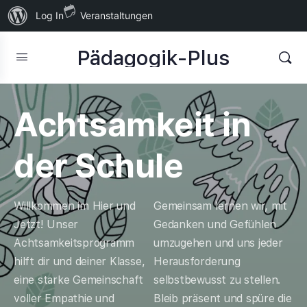
Über
Log In
Veranstaltungen
WordPress
Pädagogik-Plus
Achtsamkeit in
der Schule
Willkommen im Hier und
Gemeinsam lernen wir, mit
Jetzt! Unser
Gedanken und Gefühlen
Achtsamkeitsprogramm
umzugehen und uns jeder
hilft dir und deiner Klasse,
Herausforderung
eine starke Gemeinschaft
selbstbewusst zu stellen.
voller Empathie und
Bleib präsent und spüre die