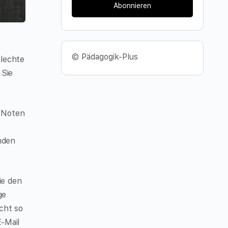
Abonnieren
© Pädagogik-Plus
hlechte
 Sie
e Noten
nden
ie den
ge
icht so
-Mail