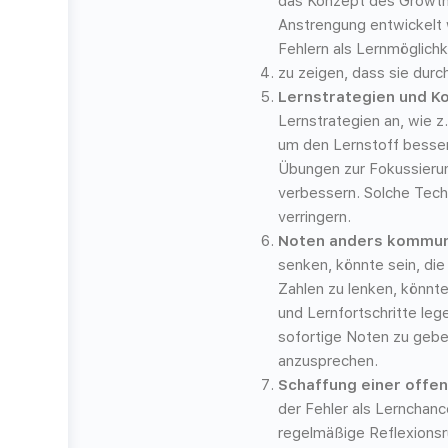
das Konzept des Growth 
Anstrengung entwickelt 
Fehlern als Lernmöglich
zu zeigen, dass sie dur
Lernstrategien und K
Lernstrategien an, wie z
um den Lernstoff besser
Übungen zur Fokussierun
verbessern. Solche Techn
verringern.
Noten anders kommun
senken, könnte sein, di
Zahlen zu lenken, könnte
und Lernfortschritte le
sofortige Noten zu gebe
anzusprechen.
Schaffung einer offen
der Fehler als Lernchan
regelmäßige Reflexionsr