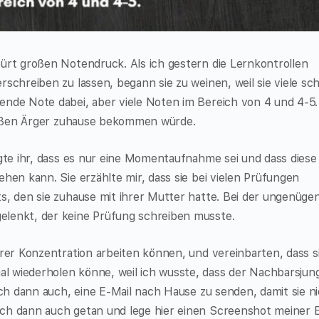
ürt großen Notendruck. Als ich gestern die Lernkontrollen
schreiben zu lassen, begann sie zu weinen, weil sie viele sc
ende Note dabei, aber viele Noten im Bereich von 4 und 4-5.
 großen Ärger zuhause bekommen würde.
agte ihr, dass es nur eine Momentaufnahme sei und dass dies
hen kann. Sie erzählte mir, dass sie bei vielen Prüfungen
s, den sie zuhause mit ihrer Mutter hatte. Bei der ungenüge
elenkt, der keine Prüfung schreiben musste.
hrer Konzentration arbeiten können, und vereinbarten, dass s
 wiederholen könne, weil ich wusste, dass der Nachbarsjun
ich dann auch, eine E-Mail nach Hause zu senden, damit sie n
ch dann auch getan und lege hier einen Screenshot meiner E