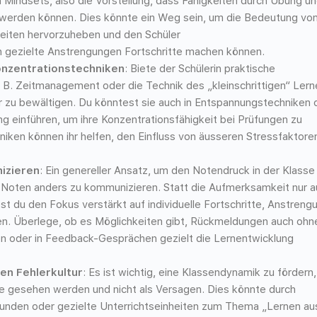
Mindsets, also die Vorstellung, dass Fähigkeiten durch Übung u
werden können. Dies könnte ein Weg sein, um die Bedeutung vo
keiten hervorzuheben und den Schüler
ch gezielte Anstrengungen Fortschritte machen können.
onzentrationstechniken
: Biete der Schülerin praktische
. B. Zeitmanagement oder die Technik des „kleinschrittigen“ Lern
 zu bewältigen. Du könntest sie auch in Entspannungstechniken 
g einführen, um ihre Konzentrationsfähigkeit bei Prüfungen zu
iken können ihr helfen, den Einfluss von äusseren Stressfaktore
izieren
: Ein genereller Ansatz, um den Notendruck in der Klasse
e Noten anders zu kommunizieren. Statt die Aufmerksamkeit nur a
st du den Fokus verstärkt auf individuelle Fortschritte, Anstreng
gen. Überlege, ob es Möglichkeiten gibt, Rückmeldungen auch ohn
n oder in Feedback-Gesprächen gezielt die Lernentwicklung
en Fehlerkultur
: Es ist wichtig, eine Klassendynamik zu fördern,
ce gesehen werden und nicht als Versagen. Dies könnte durch
unden oder gezielte Unterrichtseinheiten zum Thema „Lernen au