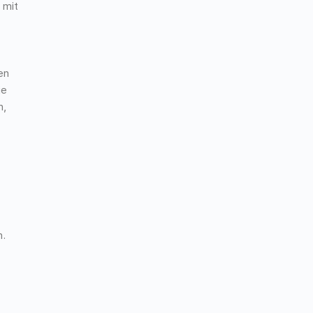
 mit
en
ie
n,
n.