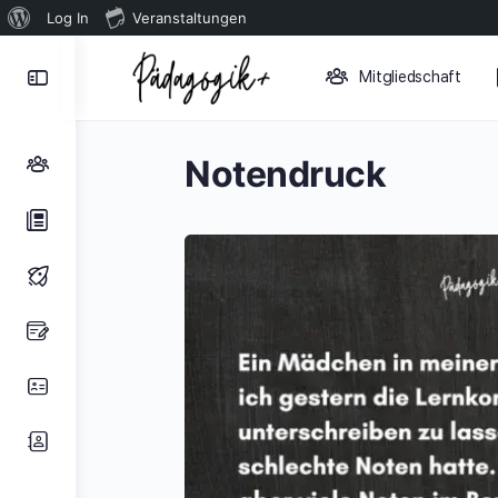
Über
Log In
Veranstaltungen
WordPress
Toggle
Mitgliedschaft
Side
Panel
Notendruck