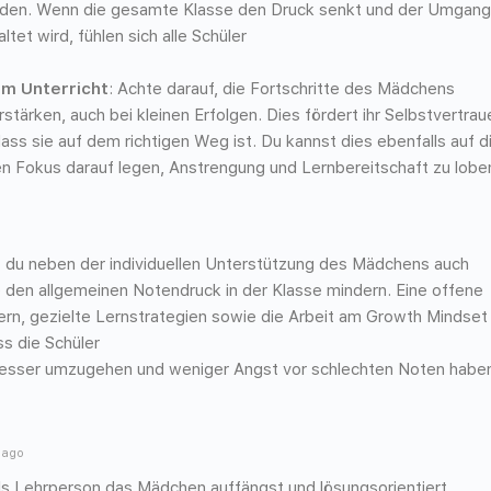
erden. Wenn die gesamte Klasse den Druck senkt und der Umgang
ltet wird, fühlen sich alle Schüler
im Unterricht
: Achte darauf, die Fortschritte des Mädchens
stärken, auch bei kleinen Erfolgen. Dies fördert ihr Selbstvertrau
dass sie auf dem richtigen Weg ist. Du kannst dies ebenfalls auf d
n Fokus darauf legen, Anstrengung und Lernbereitschaft zu lobe
du neben der individuellen Unterstützung des Mädchens auch
 den allgemeinen Notendruck in der Klasse mindern. Eine offene
ern, gezielte Lernstrategien sowie die Arbeit am Growth Mindset
s die Schüler
besser umzugehen und weniger Angst vor schlechten Noten habe
 ago
u als Lehrperson das Mädchen auffängst und lösungsorientiert