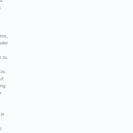
nd
n
ens,
oder
n zu
 zu
uf
ung
e
 in
s