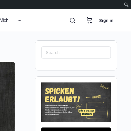
 Mich
Sign in
More
options
Search
for: