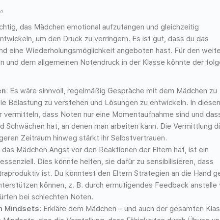
go
wichtig, das Mädchen emotional aufzufangen und gleichzeitig
entwickeln, um den Druck zu verringern. Es ist gut, dass du das
und eine Wiederholungsmöglichkeit angeboten hast. Für den weit
on und dem allgemeinen Notendruck in der Klasse könnte der fol
en
: Es wäre sinnvoll, regelmäßig Gespräche mit dem Mädchen zu
ale Belastung zu verstehen und Lösungen zu entwickeln. In diese
r vermitteln, dass Noten nur eine Momentaufnahme sind und das
d Schwächen hat, an denen man arbeiten kann. Die Vermittlung d
geren Zeitraum hinweg stärkt ihr Selbstvertrauen.
a das Mädchen Angst vor den Reaktionen der Eltern hat, ist ein
ssenziell. Dies könnte helfen, sie dafür zu sensibilisieren, dass
raproduktiv ist. Du könntest den Eltern Strategien an die Hand g
unterstützen können, z. B. durch ermutigendes Feedback anstelle
rfen bei schlechten Noten.
h Mindsets
: Erkläre dem Mädchen – und auch der gesamten Klas