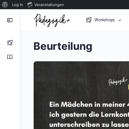
Über
Log In
Veranstaltungen
WordPress
Toggle
Workshops
Side
Panel
Beurteilung