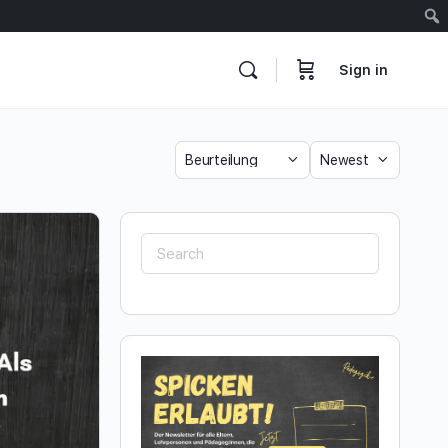
Sign in
Category
Sort
by
Search
for: