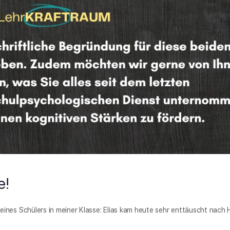
e!
ines Schülers in meiner Klasse: Elias kam heute sehr enttäuscht nach 