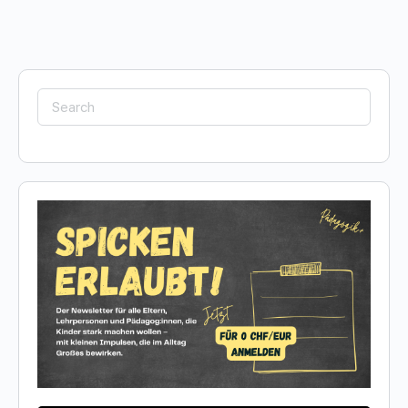
Search
for: