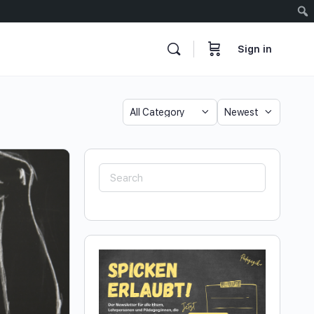
Sign in
Category
Sort
by
Search
for: