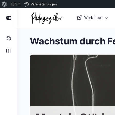
Über
Log In
Veranstaltungen
WordPress
Toggle
Workshops
Side
Panel
Wachstum durch F