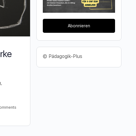
Abonnieren
rke
© Pädagogik-Plus
g,
omments