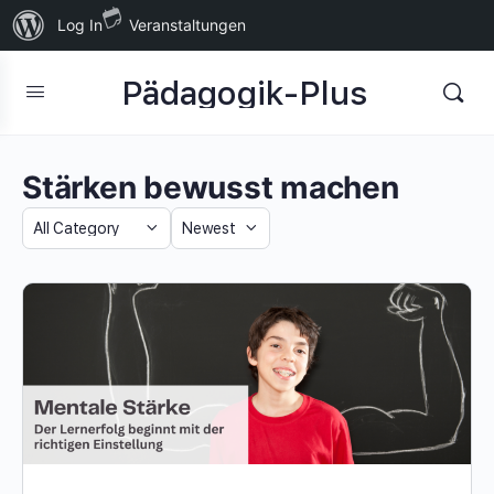
Über
Log In
Veranstaltungen
WordPress
Pädagogik-Plus
Stärken bewusst machen
Category
Sort
by