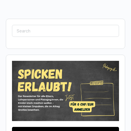
Search
for: