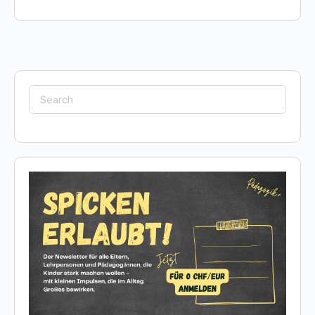
Search
for: