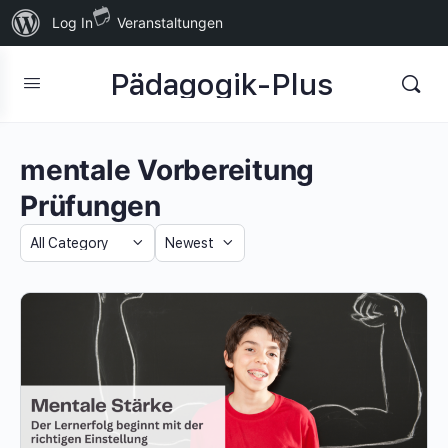
Über
Log In
Veranstaltungen
WordPress
Pädagogik-Plus
mentale Vorbereitung
Prüfungen
Category
Sort
by