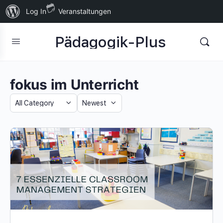
Über
Log In
Veranstaltungen
WordPress
Pädagogik-Plus
fokus im Unterricht
Category
Sort
by