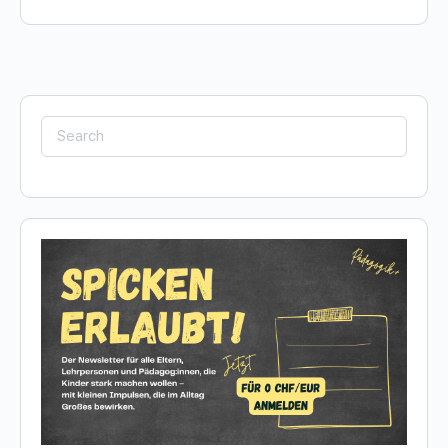
Search
for: