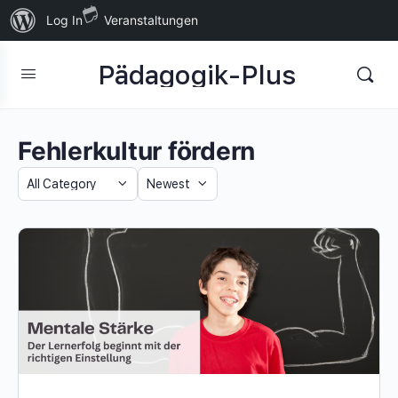
Über
Log In
Veranstaltungen
WordPress
Pädagogik-Plus
Fehlerkultur fördern
Category
Sort
by