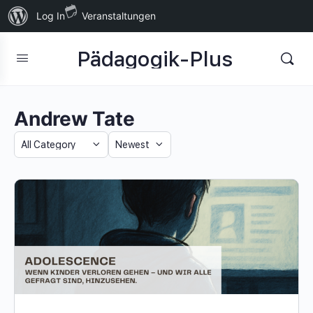
Über
Log In
Veranstaltungen
WordPress
Pädagogik-Plus
Andrew Tate
Category
Sort
by