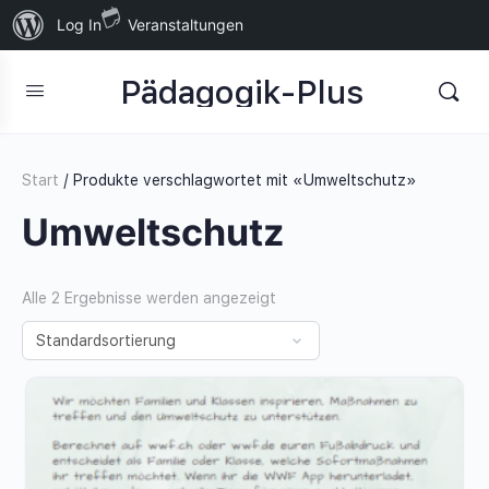
Über
Log In
Veranstaltungen
WordPress
Pädagogik-Plus
Start
/ Produkte verschlagwortet mit «Umweltschutz»
Umweltschutz
Alle 2 Ergebnisse werden angezeigt