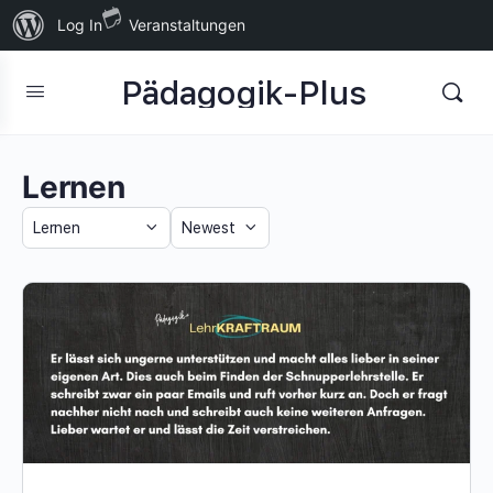
Über
Log In
Veranstaltungen
WordPress
Pädagogik-Plus
Lernen
Category
Sort
by