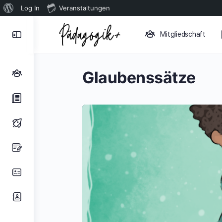
Über
Log In
Veranstaltungen
WordPress
Toggle
Mitgliedschaft
Side
Panel
Glaubenssätze