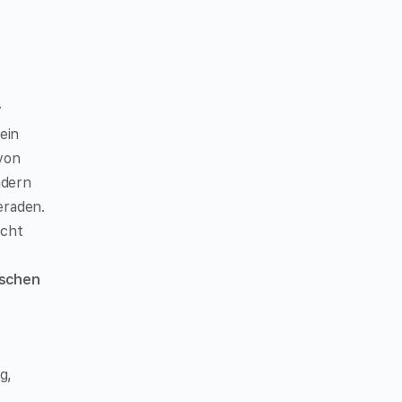
r
ein
von
ndern
eraden.
echt
ischen
g,