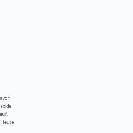
davon
apide
auf,
 Heute