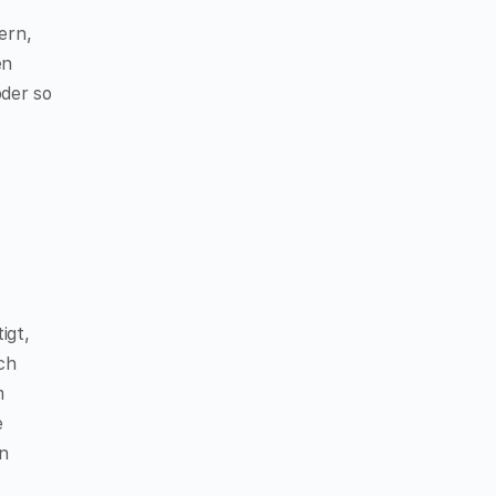
ern,
en
oder so
igt,
uch
m
e
n