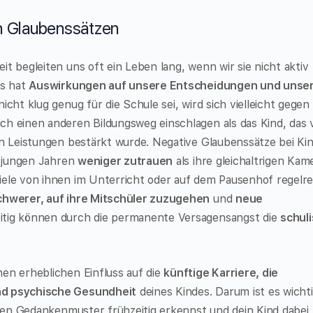
n Glaubenssätzen
t begleiten uns oft ein Leben lang, wenn wir sie nicht aktiv
as hat
Auswirkungen auf unsere Entscheidungen und unse
nicht klug genug für die Schule sei, wird sich vielleicht gegen 
ch einen anderen Bildungsweg einschlagen als das Kind, das 
en Leistungen bestärkt wurde. Negative Glaubenssätze bei Ki
n jungen Jahren
weniger zutrauen
als ihre gleichaltrigen Kam
viele von ihnen im Unterricht oder auf dem Pausenhof regelr
chwerer, auf ihre Mitschüler zuzugehen
und
neue
zeitig können durch die permanente Versagensangst die
schul
en erheblichen Einfluss auf die
künftige Karriere, die
nd psychische Gesundheit
deines Kindes. Darum ist es wichti
enden Gedankenmuster frühzeitig erkennst und dein Kind dabei