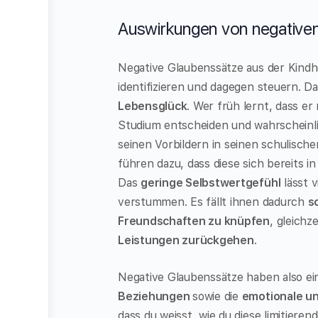
Auswirkungen von negative
Negative Glaubenssätze aus der Kindhei
identifizieren und dagegen steuern. D
Lebensglück
. Wer früh lernt, dass er 
Studium entscheiden und wahrscheinli
seinen Vorbildern in seinen schulisch
führen dazu, dass diese sich bereits i
Das
geringe Selbstwertgefühl
lässt 
verstummen. Es fällt ihnen dadurch
s
Freundschaften zu knüpfen
, gleich
Leistungen zurückgehen
.
Negative Glaubenssätze haben also ein
Beziehungen
sowie die
emotionale u
dass du weisst, wie du diese limitier