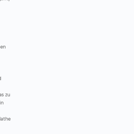
nen
d
as zu
in
Mathe