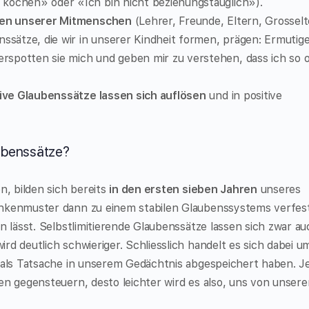
kochen» oder «Ich bin nicht beziehungstauglich»).
nen unserer Mitmenschen
(Lehrer, Freunde, Eltern, Grosselt
nssätze, die wir in unserer Kindheit formen, prägen: Ermutig
spotten sie mich und geben mir zu verstehen, dass ich so 
ive Glaubenssätze lassen sich auflösen
und in positive
aubenssätze?
n, bilden sich bereits
in den ersten sieben Jahren
unseres
nkenmuster dann zu einem stabilen Glaubenssystems verfest
n lässt. Selbstlimitierende Glaubenssätze lassen sich zwar a
d deutlich schwieriger. Schliesslich handelt es sich dabei u
e als Tatsache in unserem Gedächtnis abgespeichert haben. J
en gegensteuern, desto leichter wird es also, uns von unsere