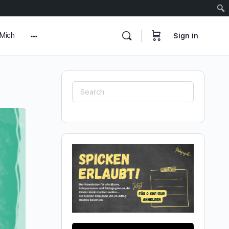
 Mich
Sign in
More
options
Search
for: