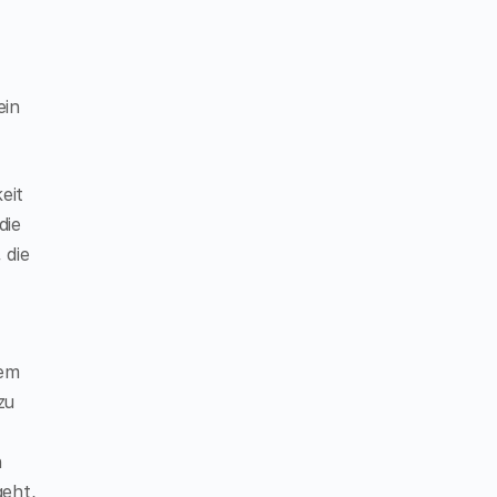
ein
eit
die
 die
rem
zu
n
geht,