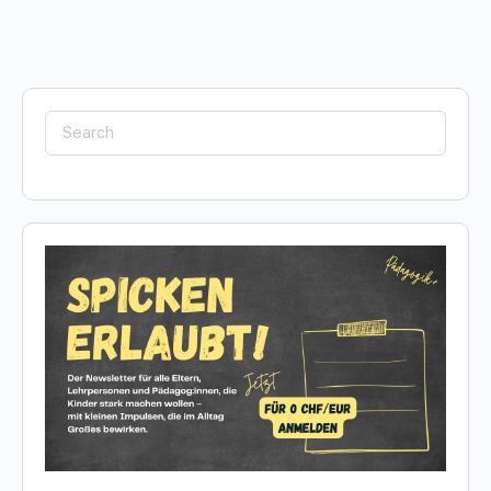
Search
for: