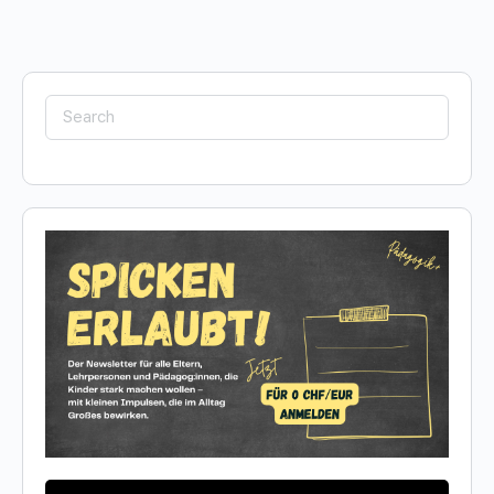
Search
for: