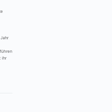
te
 Jahr
hführen
 ihr