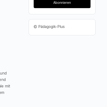
Abonnieren
© Pädagogik-Plus
 und
ßend
le mit
nem