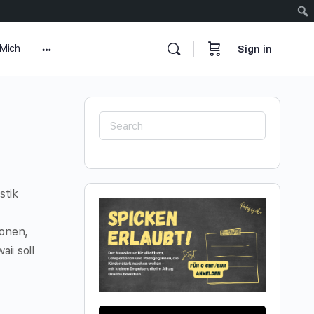
 Mich
Sign in
More
options
Search
for:
stik
ionen,
ii soll