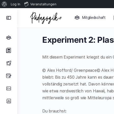
Über
Log In
Veranstaltungen
WordPress
Toggle
Mitgliedschaft
Side
Panel
Experiment 2: Plast
Mit diesem Experiment kriegst du ein G
© Alex Hofford/ Greenpeace© Alex Hoff
bleibt: Bis zu 450 Jahre kann es dauern
vollständig zersetzt hat. Davon können
wie etwa nordwestlich von Hawaii, haben
mittlerweile so groß wie Mitteleuropa s
Du brauchst: