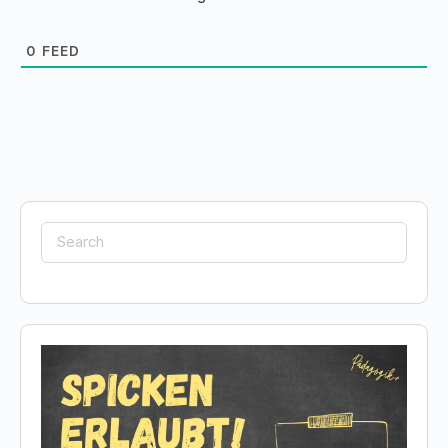
0
FEED
Search
for: