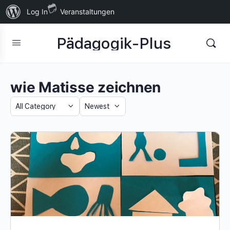
Über
Log In
Veranstaltungen
WordPress
Pädagogik-Plus
wie Matisse zeichnen
Category
Sort
by