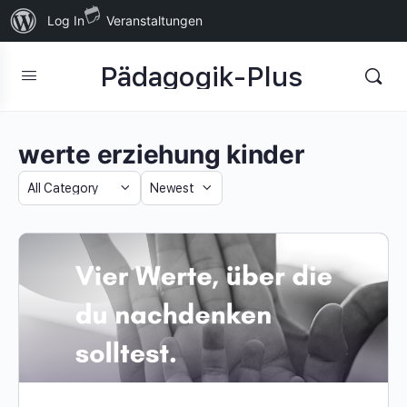
Über
Log In
Veranstaltungen
WordPress
Pädagogik-Plus
werte erziehung kinder
Category
Sort
by