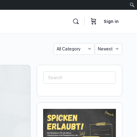
Sign in
Category
Sort
by
Search
for: