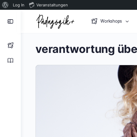
Über
Log In
Veranstaltungen
WordPress
Toggle
Workshops
Side
Panel
verantwortung übe