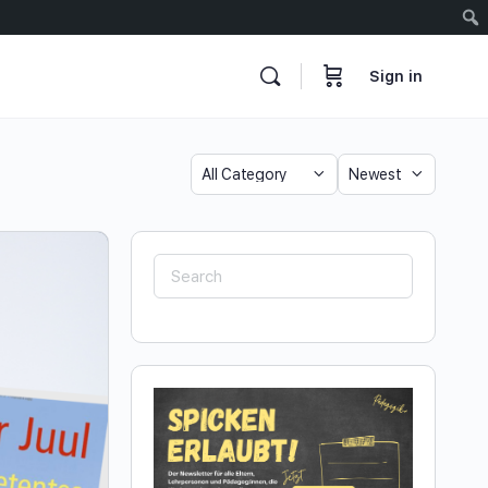
Sign in
Category
Sort
by
Search
for: