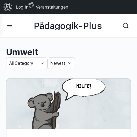
Über
Log In
Veranstaltungen
WordPress
Pädagogik-Plus
Umwelt
Category
Sort
by