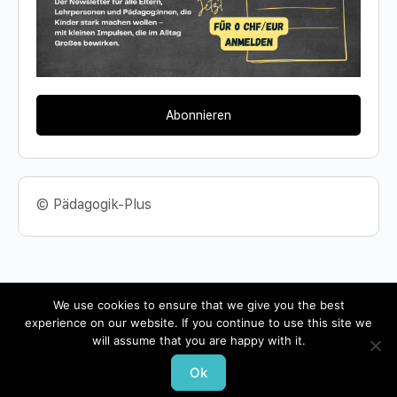
Abonnieren
© Pädagogik-Plus
We use cookies to ensure that we give you the best
experience on our website. If you continue to use this site we
© 2026 - Pädagogik-Plus
will assume that you are happy with it.
Datenschutz
Impressum
Ok