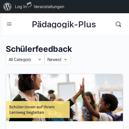
Über
Log In
Veranstaltungen
WordPress
Pädagogik-Plus
Schülerfeedback
Category
Sort
by