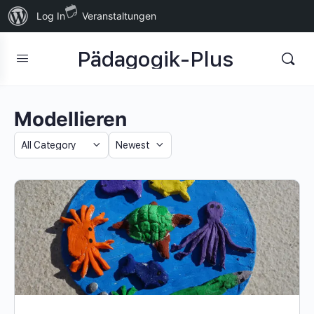
Über
Log In
Veranstaltungen
WordPress
Pädagogik-Plus
Modellieren
Category
Sort
by