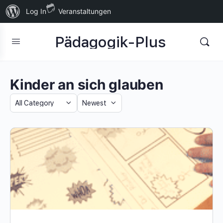
Über
Log In
Veranstaltungen
WordPress
Pädagogik-Plus
Kinder an sich glauben
Category
Sort
by