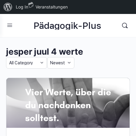
Über
Log In
Veranstaltungen
WordPress
Pädagogik-Plus
jesper juul 4 werte
Category
Sort
by