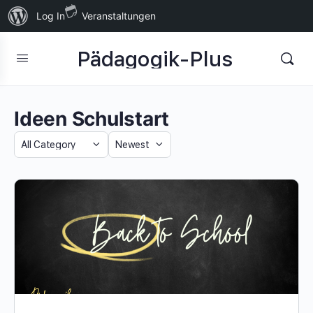
Über
Log In
Veranstaltungen
WordPress
Pädagogik-Plus
Ideen Schulstart
Category
Sort
by