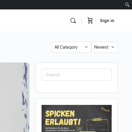
Sign in
Category
Sort
by
Search
for: