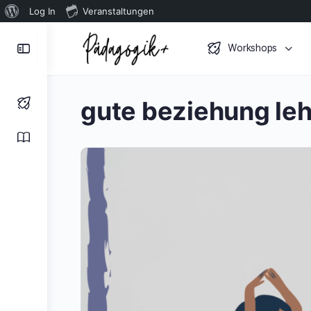
Über
Log In
Veranstaltungen
WordPress
Toggle
Workshops
Side
Panel
gute beziehung leh